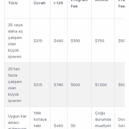
Türü
Ücreti
I-129
Fee
Fee
25 veya
daha az
çalışanı
$215
$460
$300
$750
$500
olan
küçük
işveren
25’ten
fazla
çalışanı
$215
$780
$600
$1,500
$500
olan
büyük
işveren
Yıllık
Çoğu
Uygun kar
kotaya
durumda
Dosy
amacı
tabi
$460
$0
muafiyet
türün
gütmeyen