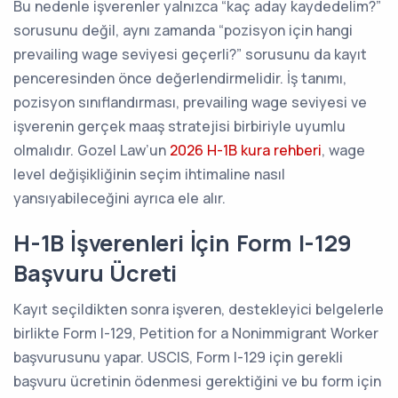
Bu nedenle işverenler yalnızca “kaç aday kaydedelim?”
sorusunu değil, aynı zamanda “pozisyon için hangi
prevailing wage seviyesi geçerli?” sorusunu da kayıt
penceresinden önce değerlendirmelidir. İş tanımı,
pozisyon sınıflandırması, prevailing wage seviyesi ve
işverenin gerçek maaş stratejisi birbiriyle uyumlu
olmalıdır. Gozel Law’un
2026 H-1B kura rehberi
, wage
level değişikliğinin seçim ihtimaline nasıl
yansıyabileceğini ayrıca ele alır.
H-1B İşverenleri İçin Form I-129
Başvuru Ücreti
Kayıt seçildikten sonra işveren, destekleyici belgelerle
birlikte Form I-129, Petition for a Nonimmigrant Worker
başvurusunu yapar. USCIS, Form I-129 için gerekli
başvuru ücretinin ödenmesi gerektiğini ve bu form için