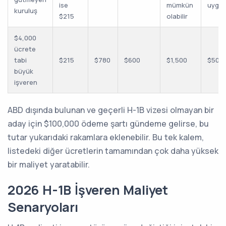
ise
mümkün
uygula
kuruluş
$215
olabilir
$4,000
ücrete
tabi
$215
$780
$600
$1,500
$500
büyük
işveren
ABD dışında bulunan ve geçerli H-1B vizesi olmayan bir
aday için $100,000 ödeme şartı gündeme gelirse, bu
tutar yukarıdaki rakamlara eklenebilir. Bu tek kalem,
listedeki diğer ücretlerin tamamından çok daha yüksek
bir maliyet yaratabilir.
2026 H-1B İşveren Maliyet
Senaryoları