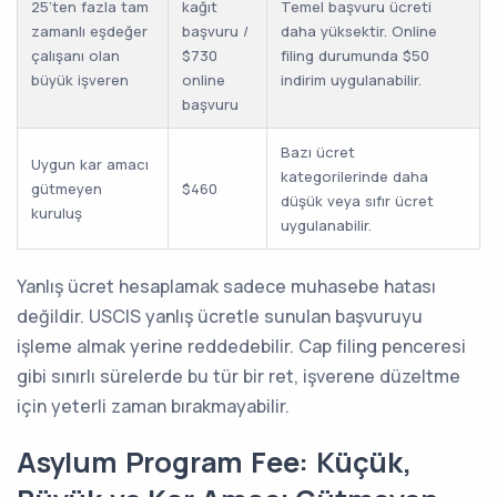
25’ten fazla tam
kağıt
Temel başvuru ücreti
zamanlı eşdeğer
başvuru /
daha yüksektir. Online
çalışanı olan
$730
filing durumunda $50
büyük işveren
online
indirim uygulanabilir.
başvuru
Bazı ücret
Uygun kar amacı
kategorilerinde daha
gütmeyen
$460
düşük veya sıfır ücret
kuruluş
uygulanabilir.
Yanlış ücret hesaplamak sadece muhasebe hatası
değildir. USCIS yanlış ücretle sunulan başvuruyu
işleme almak yerine reddedebilir. Cap filing penceresi
gibi sınırlı sürelerde bu tür bir ret, işverene düzeltme
için yeterli zaman bırakmayabilir.
Asylum Program Fee: Küçük,