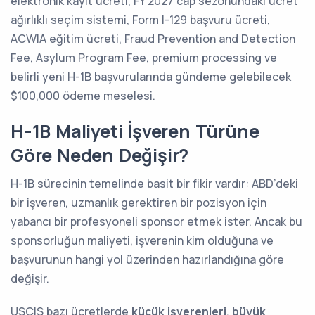
elektronik kayıt ücreti, FY 2027 cap sezonundaki ücret
ağırlıklı seçim sistemi, Form I-129 başvuru ücreti,
ACWIA eğitim ücreti, Fraud Prevention and Detection
Fee, Asylum Program Fee, premium processing ve
belirli yeni H-1B başvurularında gündeme gelebilecek
$100,000 ödeme meselesi.
H-1B Maliyeti İşveren Türüne
Göre Neden Değişir?
H-1B sürecinin temelinde basit bir fikir vardır: ABD’deki
bir işveren, uzmanlık gerektiren bir pozisyon için
yabancı bir profesyoneli sponsor etmek ister. Ancak bu
sponsorluğun maliyeti, işverenin kim olduğuna ve
başvurunun hangi yol üzerinden hazırlandığına göre
değişir.
USCIS bazı ücretlerde
küçük işverenleri
,
büyük