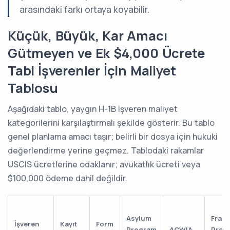
arasındaki farkı ortaya koyabilir.
Küçük, Büyük, Kar Amacı
Gütmeyen ve Ek $4,000 Ücrete
Tabi İşverenler İçin Maliyet
Tablosu
Aşağıdaki tablo, yaygın H-1B işveren maliyet
kategorilerini karşılaştırmalı şekilde gösterir. Bu tablo
genel planlama amacı taşır; belirli bir dosya için hukuki
değerlendirme yerine geçmez. Tablodaki rakamlar
USCIS ücretlerine odaklanır; avukatlık ücreti veya
$100,000 ödeme dahil değildir.
Asylum
Frau
İşveren
Kayıt
Form
Program
ACWIA
Preve