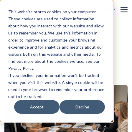
This website stores cookies on your computer.
These cookies are used to collect information
about how you interact with our website and allow
2026’da Küçük ve Büyük
us to remember you. We use this information in
İşletmeler İçin H-1B Vizesi
order to improve and customize your browsing
experience and for analytics and metrics about our
Maliyeti Ne Kadar?
visitors both on this website and other media. To
find out more about the cookies we use, see our
Ana Sayfa
Blog
Privacy Policy.
If you decline, your information won’t be tracked
when you visit this website. A single cookie will be
used in your browser to remember your preference
not to be tracked.
Accept
Decline