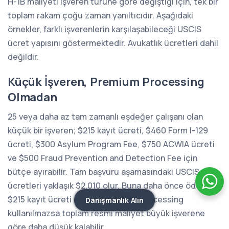
H-1B maliyeti işveren türüne göre değiştiği için, tek bir
toplam rakam çoğu zaman yanıltıcıdır. Aşağıdaki
örnekler, farklı işverenlerin karşılaşabileceği USCIS
ücret yapısını göstermektedir. Avukatlık ücretleri dahil
değildir.
Küçük İşveren, Premium Processing
Olmadan
25 veya daha az tam zamanlı eşdeğer çalışanı olan
küçük bir işveren; $215 kayıt ücreti, $460 Form I-129
ücreti, $300 Asylum Program Fee, $750 ACWIA ücreti
ve $500 Fraud Prevention and Detection Fee için
bütçe ayırabilir. Tam başvuru aşamasındaki USCIS
ücretleri yaklaşık $2,010 olur. Buna daha önce ödenen
$215 kayıt ücreti eklenir. Premium processing
Danışmanlık Alın
kullanılmazsa toplam resmi maliyet büyük işverene
göre daha düşük kalabilir.