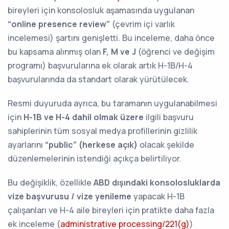
bireyleri için konsolosluk aşamasında uygulanan
“online presence review”
(çevrim içi varlık
incelemesi) şartını genişletti. Bu inceleme, daha önce
bu kapsama alınmış olan
F, M ve J
(öğrenci ve değişim
programı) başvurularına ek olarak artık H-1B/H-4
başvurularında da standart olarak yürütülecek.
Resmi duyuruda ayrıca, bu taramanın uygulanabilmesi
için
H-1B ve H-4 dahil olmak üzere
ilgili başvuru
sahiplerinin tüm sosyal medya profillerinin gizlilik
ayarlarını
“public” (herkese açık)
olacak şekilde
düzenlemelerinin istendiği açıkça belirtiliyor.
Bu değişiklik, özellikle
ABD dışındaki konsolosluklarda
vize başvurusu / vize yenileme
yapacak H-1B
çalışanları ve H-4 aile bireyleri için pratikte daha fazla
ek inceleme (
administrative processing/221(g)
)