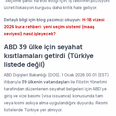
“seçilme şansı”na etki ettiği için, iş teklifinin pozisyon/
ücret/lokasyon kurgusu daha kritik hale geliyor.
Detaylı bilgi için blog yazımızı okuyun:
H-1B vizesi
2026 kura rehberi: yeni seçim sistemi (maaş
seviyesi) nasıl işleyecek?
ABD 39 ülke için seyahat
kısıtlamaları getirdi (Türkiye
listede değil)
ABD Dışişleri Bakanlığı (DOS), 1 Ocak 2026 00:01 (EST)
itibarıyla
39 ülkenin vatandaşları
ile Filistin Yönetimi
tarafından düzenlenen seyahat belgeleri için ABD’ye
giriş ve vize basımı (visa issuance) konusunda tam
veya kısmi askıya alma uygulandığını duyurdu. Resmi
listelerde Türkiye yer almıyor.