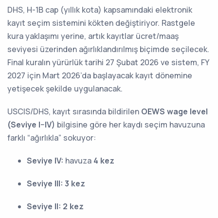
DHS, H-1B cap (yıllık kota) kapsamındaki elektronik
kayıt seçim sistemini kökten değiştiriyor. Rastgele
kura yaklaşımı yerine, artık kayıtlar ücret/maaş
seviyesi üzerinden ağırlıklandırılmış biçimde seçilecek.
Final kuralın yürürlük tarihi 27 Şubat 2026 ve sistem, FY
2027 için Mart 2026’da başlayacak kayıt dönemine
yetişecek şekilde uygulanacak.
USCIS/DHS, kayıt sırasında bildirilen
OEWS wage level
(Seviye I–IV)
bilgisine göre her kaydı seçim havuzuna
farklı “ağırlıkla” sokuyor:
Seviye IV:
havuza
4 kez
Seviye III:
3 kez
Seviye II:
2 kez