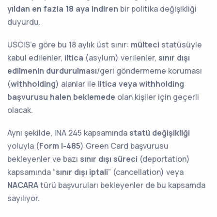
yıldan en fazla 18 aya indiren
bir politika değişikliği
duyurdu.
USCIS’e göre bu 18 aylık üst sınır:
mülteci
statüsüyle
kabul edilenler,
iltica
(asylum) verilenler,
sınır dışı
edilmenin durdurulması
/geri göndermeme koruması
(
withholding
) alanlar ile
iltica veya withholding
başvurusu halen beklemede
olan kişiler için geçerli
olacak.
Aynı şekilde, INA 245 kapsamında
statü değişikliği
yoluyla (
Form I-485
) Green Card başvurusu
bekleyenler ve bazı
sınır dışı süreci
(deportation)
kapsamında “
sınır dışı iptali
” (cancellation) veya
NACARA
türü başvuruları bekleyenler de bu kapsamda
sayılıyor.