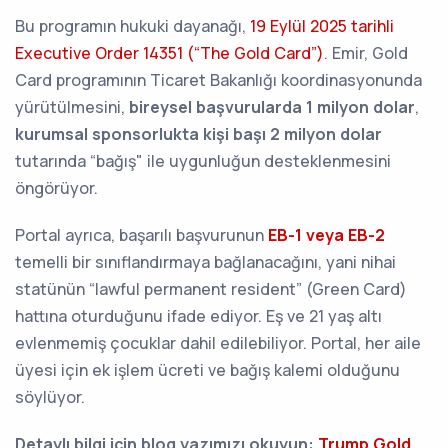
Bu programın hukuki dayanağı,
19 Eylül 2025 tarihli
Executive Order 14351 (“The Gold Card”)
. Emir, Gold
Card programının Ticaret Bakanlığı koordinasyonunda
yürütülmesini,
bireysel başvurularda 1 milyon dolar
,
kurumsal sponsorlukta kişi başı 2 milyon dolar
tutarında “bağış" ile uygunluğun desteklenmesini
öngörüyor.
Portal ayrıca, başarılı başvurunun
EB-1 veya EB-2
temelli bir sınıflandırmaya bağlanacağını, yani nihai
statünün “lawful permanent resident” (Green Card)
hattına oturduğunu ifade ediyor. Eş ve 21 yaş altı
evlenmemiş çocuklar dahil edilebiliyor. Portal, her aile
üyesi için ek işlem ücreti ve bağış kalemi olduğunu
söylüyor.
Detaylı bilgi için blog yazımızı okuyun:
Trump Gold