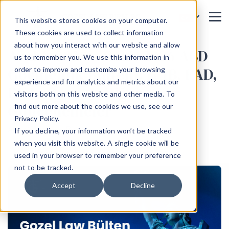
This website stores cookies on your computer.
These cookies are used to collect information
about how you interact with our website and allow
Aralık 2025 – Ocak 2026 ABD
us to remember you. We use this information in
Göçmenlik Bülteni: H-1B, EAD,
order to improve and customize your browsing
experience and for analytics and metrics about our
DV Lottery ve Diğer
visitors both on this website and other media. To
Güncellemeler
find out more about the cookies we use, see our
Privacy Policy.
Ana Sayfa
Blog
If you decline, your information won’t be tracked
when you visit this website. A single cookie will be
used in your browser to remember your preference
not to be tracked.
Accept
Decline