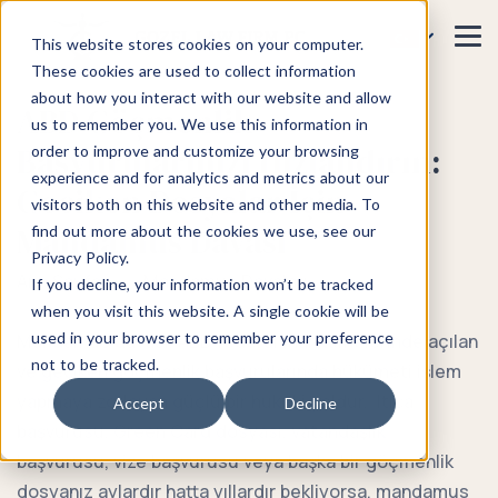
This website stores cookies on your computer.
These cookies are used to collect information
about how you interact with our website and allow
ABD Göçmenlik
us to remember you. We use this information in
Başvurularınızı Hızlandırın:
order to improve and customize your browsing
experience and for analytics and metrics about our
Geciken Dosyalar İçin
visitors both on this website and other media. To
Mandamus Davası
find out more about the cookies we use, see our
Privacy Policy.
Ana Sayfa
Mandamus Davaları
If you decline, your information won’t be tracked
when you visit this website. A single cookie will be
used in your browser to remember your preference
Mandamus davası, ABD federal mahkemelerinde açılan
not to be tracked.
ve geciken göçmenlik başvurularında hükümeti işlem
yapmaya zorlayan güçlü bir hukuki yoldur. İltica
Accept
Decline
başvurusu, Green Card dosyası, vatandaşlık
başvurusu, vize başvurusu veya başka bir göçmenlik
dosyanız aylardır hatta yıllardır bekliyorsa, mandamus