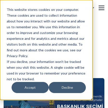
This website stores cookies on your computer.
These cookies are used to collect information
about how you interact with our website and allow
Seçim Özel Bülteni: Göreve
us to remember you. We use this information in
Gelecek Yeni Trump
order to improve and customize your browsing
experience and for analytics and metrics about our
Hükümetinin Göçmenlik
visitors both on this website and other media. To
Üzerindeki Olası Etkileri
find out more about the cookies we use, see our
Privacy Policy.
Ana Sayfa
Blog
If you decline, your information won’t be tracked
when you visit this website. A single cookie will be
used in your browser to remember your preference
not to be tracked.
Accept
Decline