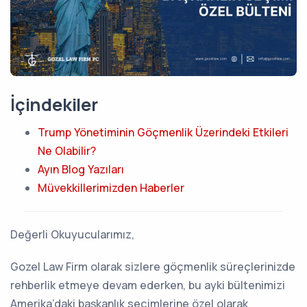
İçindekiler
Trump Yönetiminin Göçmenlik Üzerindeki Etkileri
Ne Olabilir?
Ayın Blog Yazıları
Müvekkillerimizden Haberler
Değerli Okuyucularımız,
Gozel Law Firm olarak sizlere göçmenlik süreçlerinizde
rehberlik etmeye devam ederken, bu ayki bültenimizi
Amerika’daki başkanlık seçimlerine özel olarak