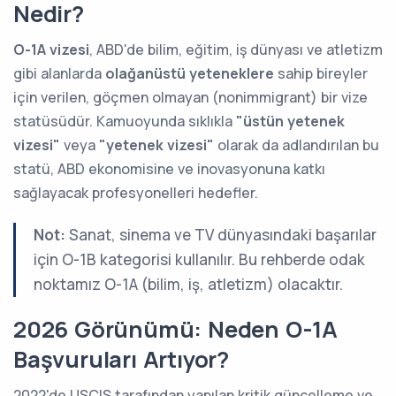
Nedir?
O-1A vizesi
, ABD'de bilim, eğitim, iş dünyası ve atletizm
gibi alanlarda
olağanüstü yeteneklere
sahip bireyler
için verilen, göçmen olmayan (nonimmigrant) bir vize
statüsüdür. Kamuoyunda sıklıkla
"üstün yetenek
vizesi"
veya
"yetenek vizesi"
olarak da adlandırılan bu
statü, ABD ekonomisine ve inovasyonuna katkı
sağlayacak profesyonelleri hedefler.
Not:
Sanat, sinema ve TV dünyasındaki başarılar
için O-1B kategorisi kullanılır. Bu rehberde odak
noktamız O-1A (bilim, iş, atletizm) olacaktır.
2026 Görünümü: Neden O-1A
Başvuruları Artıyor?
2022'de USCIS tarafından yapılan kritik güncelleme ve