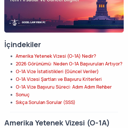
İçindekiler
Amerika Yetenek Vizesi (O-1A) Nedir?
2026 Görünümü: Neden O-1A Başvuruları Artıyor?
O-1A Vize İstatistikleri (Güncel Veriler)
O-1A Vizesi Şartları ve Başvuru Kriterleri
O-1A Vize Başvuru Süreci: Adım Adım Rehber
Sonuç
Sıkça Sorulan Sorular (SSS)
Amerika Yetenek Vizesi (O-1A)