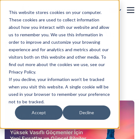
This website stores cookies on your computer.
These cookies are used to collect information
about how you interact with our website and allow
ABD Yetenek Vizesi (O-1A):
us to remember you. We use this information in
Üstün Yetenekli
order to improve and customize your browsing
experience and for analytics and metrics about our
Profesyoneller İçin Tam
visitors both on this website and other media. To
Rehber
find out more about the cookies we use, see our
Privacy Policy.
Ana Sayfa
Blog
If you decline, your information won’t be tracked
when you visit this website. A single cookie will be
used in your browser to remember your preference
not to be tracked.
Accept
Decline