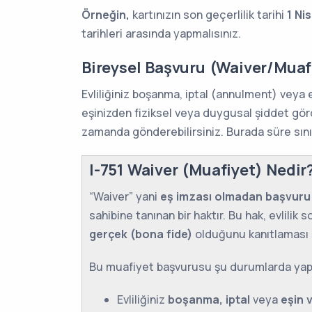
Örneğin,
kartınızın son geçerlilik tarihi
1 Ni
tarihleri arasında yapmalısınız.
Bireysel Başvuru (Waiver/Mua
Evliliğiniz boşanma, iptal (annulment) veya 
eşinizden fiziksel veya duygusal şiddet görd
zamanda gönderebilirsiniz. Burada süre sını
I-751 Waiver (Muafiyet) Nedir
“Waiver” yani
eş imzası olmadan başvuru
sahibine tanınan bir haktır. Bu hak, evlilik 
gerçek (bona fide)
olduğunu kanıtlaması şar
Bu muafiyet başvurusu şu durumlarda yapıl
Evliliğiniz
boşanma, iptal
veya
eşin 