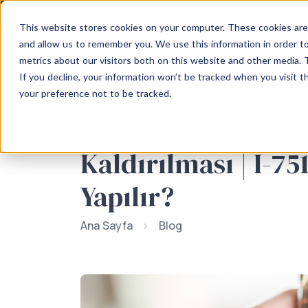
(+1) 862-799-2200
info@gozell
This website stores cookies on your computer. These cookies are
and allow us to remember you. We use this information in order t
metrics about our visitors both on this website and other media. 
If you decline, your information won’t be tracked when you visit t
your preference not to be tracked.
Şartlı Green Card 
Kaldırılması | I-75
Yapılır?
Ana Sayfa
Blog