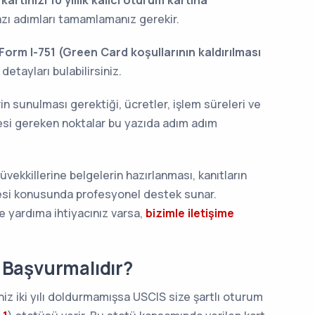
rtınızı 10 yıllık kalıcı oturum kartına
zı adımları tamamlamanız gerekir.
Form I-751 (Green Card koşullarının kaldırılması
etayları bulabilirsiniz.
rin sunulması gerektiği, ücretler, işlem süreleri ve
mesi gereken noktalar bu yazıda adım adım
vekkillerine belgelerin hazırlanması, kanıtların
esi konusunda profesyonel destek sunar.
 yardıma ihtiyacınız varsa,
bizimle iletişime
 Başvurmalıdır?
niz iki yılı doldurmamışsa USCIS size şartlı oturum