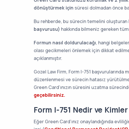
Green Card statünüzü korumak ve 2 yıllık ka
dönüştürmek için
süresi dolmadan önce ba
Bu rehberde, bu sürecin temelini oluşturan
başvurusu)
hakkında bilmeniz gereken tüm d
Formun nasıl doldurulacağı
, hangi belgele
olası gecikmeleri önlemek için dikkat edil
açıklanmıştır.
Gozel Law Firm, Form I-751 başvurularında mü
düzenlenmesi ve sürecin hatasız yürütülm
Green Card’ınızın süresini uzatma sürecinde
geçebilirsiniz.
Form I-751 Nedir ve Kimler
Eğer Green Card’ınız onaylandığında evliliği