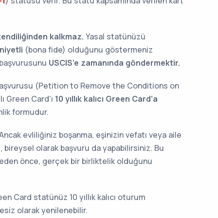
-1
) statüsü verir. Bu statü kapsamında verilen kart
kendiliğinden kalkmaz.
Yasal statünüzü
niyetli
(bona fide) olduğunu göstermeniz
başvurusunu
USCIS’e zamanında göndermektir.
 Başvurusu (Petition to Remove the Conditions on
artlı Green Card'ı
10 yıllık kalıcı Green Card’a
ik formudur.
 Ancak evliliğiniz boşanma, eşinizin vefatı veya aile
, bireysel olarak başvuru da yapabilirsiniz. Bu
meden önce, gerçek bir birliktelik olduğunu
een Card statünüz 10 yıllık kalıcı oturum
esiz olarak yenilenebilir.