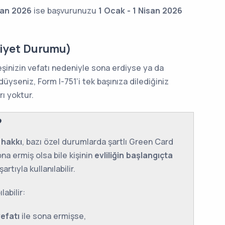
san 2026
ise başvurunuzu
1 Ocak - 1 Nisan 2026
fiyet Durumu)
eşinizin vefatı nedeniyle sona erdiyse ya da
üyseniz, Form I-751’i tek başınıza dilediğiniz
rı yoktur.
?
 hakkı
, bazı özel durumlarda şartlı Green Card
sona ermiş olsa bile kişinin
evliliğin başlangıçta
tıyla kullanılabilir.
abilir:
vefatı
ile sona ermişse,