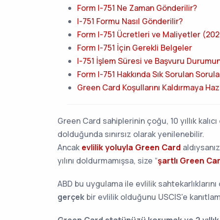
Form I-751 Ne Zaman Gönderilir?
I-751 Formu Nasıl Gönderilir?
Form I-751 Ücretleri ve Maliyetler (2
Form I-751 İçin Gerekli Belgeler
I-751 İşlem Süresi ve Başvuru Durumu
Form I-751 Hakkında Sık Sorulan Sorula
Green Card Koşullarını Kaldırmaya Hazı
Green Card sahiplerinin çoğu, 10 yıllık kalıcı
dolduğunda sınırsız olarak yenilenebilir.
Ancak
evlilik yoluyla Green Card
aldıysanız
yılını doldurmamışsa, size “
şartlı Green Ca
ABD bu uygulama ile evlilik sahtekarlıkların
gerçek
bir evlilik olduğunu USCIS'e kanıtla