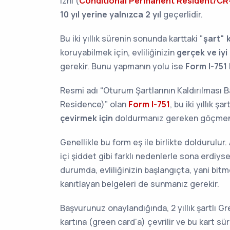
izni (
Conditional Permanent Resident/CR
10 yıl yerine yalnızca 2 yıl
geçerlidir.
Bu iki yıllık sürenin sonunda karttaki "
şart" 
koruyabilmek için, evliliğinizin
gerçek ve iyi 
gerekir. Bunu yapmanın yolu ise
Form I-751
Resmi adı “Oturum Şartlarının Kaldırılması
Residence)” olan
Form I-751
, bu iki yıllık ş
çevirmek için
doldurmanız gereken göçmenl
Genellikle bu form eş ile birlikte doldurulur.
içi şiddet gibi farklı nedenlerle sona erdiyse
durumda, evliliğinizin başlangıçta, yani bit
kanıtlayan belgeleri de sunmanız gerekir.
Başvurunuz onaylandığında, 2 yıllık şartlı Gr
kartına (green card'a) çevrilir ve bu kart sür